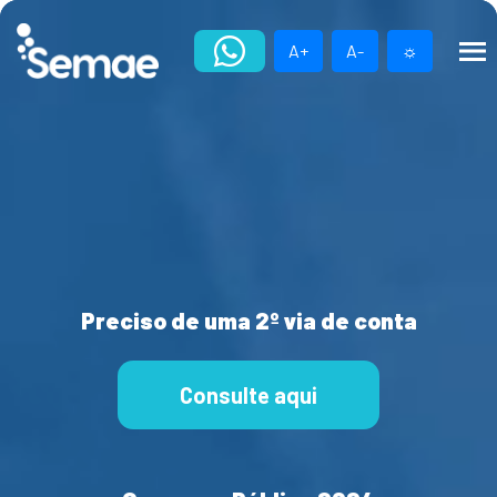
Skip
to
A+
A-
☼
content
Preciso de uma 2º via de conta
Consulte aqui