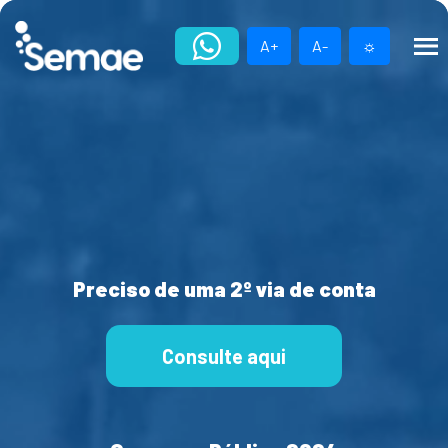
Skip
to
A+
A-
☼
content
Preciso de uma 2º via de conta
Consulte aqui