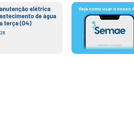
anutenção elétrica
Veja como usar o nosso 
bastecimento de água
a terça (04)
026
uspenderá atendimento 
desta quarta (29); Whats