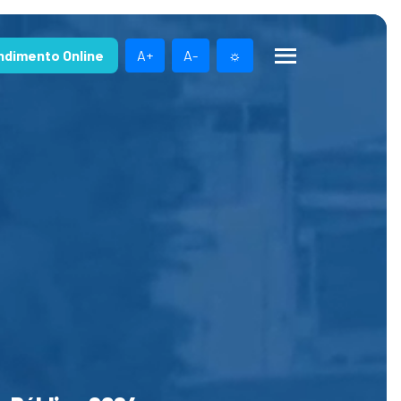
ndimento Online
A+
A-
☼