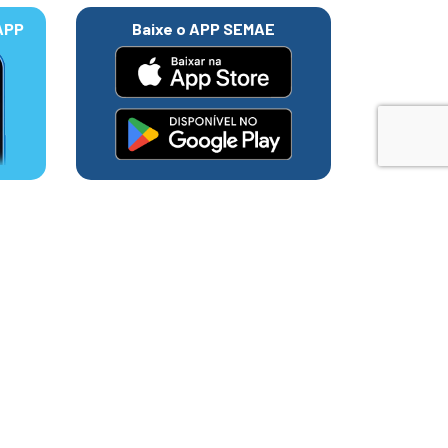
APP
Baixe o APP SEMAE
do 115 das
app é