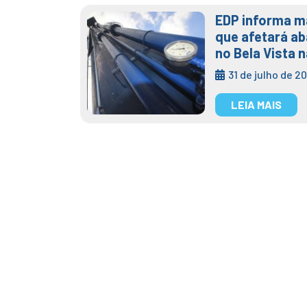
EDP informa m
que afetará a
no Bela Vista n
31 de julho de 2
LEIA MAIS
Manutenção s
8h30 às 10h 
alternativa
28 maio 2024