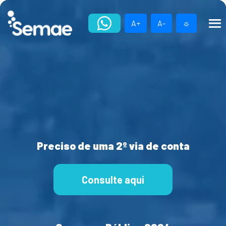
Skip
to
A+
A-
☼
content
Preciso de uma 2º via de conta
Consulte aqui