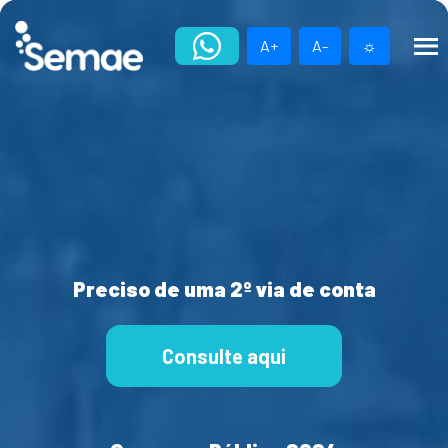
Skip
to
A+
A-
☼
content
Preciso de uma 2º via de conta
Consulte aqui