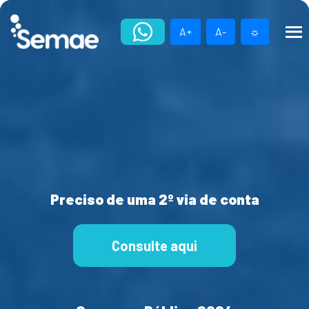
Skip
to
A+
A-
☼
content
Preciso de uma 2º via de conta
Consulte aqui